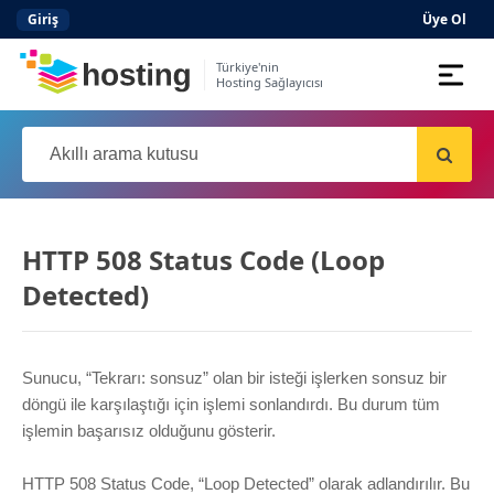
Giriş
Üye Ol
Türkiye'nin
Hosting Sağlayıcısı
Domain
Hosting
AI
HTTP 508 Status Code (Loop
Kurumsal E-posta
Detected)
Hazır Site
AI
Server
Sunucu, “Tekrarı: sonsuz” olan bir isteği işlerken sonsuz bir
döngü ile karşılaştığı için işlemi sonlandırdı. Bu durum tüm
işlemin başarısız olduğunu gösterir.
SSL Sertifikası
HTTP 508 Status Code, “Loop Detected” olarak adlandırılır. Bu