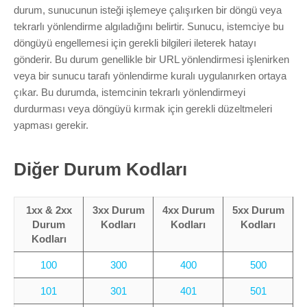
Marka Tescil
durum, sunucunun isteği işlemeye çalışırken bir döngü veya
tekrarlı yönlendirme algıladığını belirtir. Sunucu, istemciye bu
Yapay Zeka
döngüyü engellemesi için gerekli bilgileri ileterek hatayı
gönderir. Bu durum genellikle bir URL yönlendirmesi işlenirken
veya bir sunucu tarafı yönlendirme kuralı uygulanırken ortaya
Bilgi Bankası
çıkar. Bu durumda, istemcinin tekrarlı yönlendirmeyi
durdurması veya döngüyü kırmak için gerekli düzeltmeleri
Blog
yapması gerekir.
Kurumsal
Diğer Durum Kodları
Müşteri Giriş
1xx & 2xx
3xx Durum
4xx Durum
5xx Durum
Durum
Kodları
Kodları
Kodları
Yeni Kayıt
Kodları
100
300
400
500
101
301
401
501