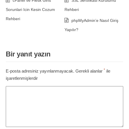
cPanel ve Plesk Giris
SSL Sertifikasi Kurulumu
Sorunlari Icin Kesin Cozum
Rehberi
Rehberi
phpMyAdmin’e Nasıl Giriş
Yapılır?
Bir yanıt yazın
*
E-posta adresiniz yayınlanmayacak.
Gerekli alanlar
ile
işaretlenmişlerdir