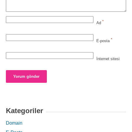
*
Ad
*
E-posta
İnternet sitesi
Kategoriler
Domain