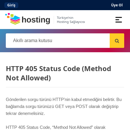
Giriş
Üye Ol
Türkiye'nin
Hosting Sağlayıcısı
Domain
Hosting
AI
HTTP 405 Status Code (Method
Kurumsal E-posta
Not Allowed)
Hazır Site
AI
Server
Gönderilen sorgu türünü HTTP’nin kabul etmediğini belirtir. Bu
bağlamda sorgu türünüzü GET veya POST olarak değiştirip
tekrar denemelisiniz.
SSL Sertifikası
HTTP 405 Status Code, “Method Not Allowed” olarak