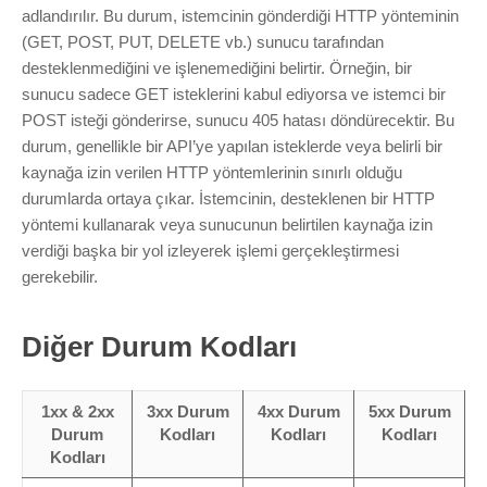
Marka Tescil
adlandırılır. Bu durum, istemcinin gönderdiği HTTP yönteminin
(GET, POST, PUT, DELETE vb.) sunucu tarafından
Yapay Zeka
desteklenmediğini ve işlenemediğini belirtir. Örneğin, bir
sunucu sadece GET isteklerini kabul ediyorsa ve istemci bir
POST isteği gönderirse, sunucu 405 hatası döndürecektir. Bu
Bilgi Bankası
durum, genellikle bir API’ye yapılan isteklerde veya belirli bir
kaynağa izin verilen HTTP yöntemlerinin sınırlı olduğu
Blog
durumlarda ortaya çıkar. İstemcinin, desteklenen bir HTTP
yöntemi kullanarak veya sunucunun belirtilen kaynağa izin
Kurumsal
verdiği başka bir yol izleyerek işlemi gerçekleştirmesi
gerekebilir.
Müşteri Giriş
Diğer Durum Kodları
Yeni Kayıt
1xx & 2xx
3xx Durum
4xx Durum
5xx Durum
Durum
Kodları
Kodları
Kodları
Kodları