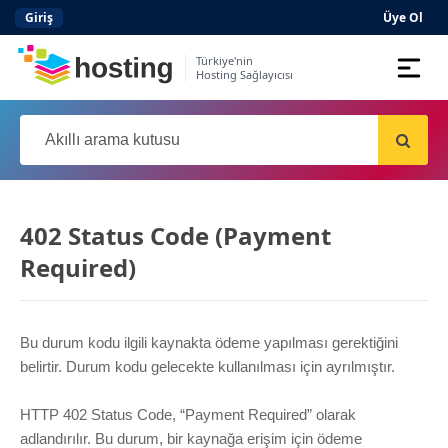
Giriş
Üye Ol
Türkiye'nin
Hosting Sağlayıcısı
Domain
Hosting
AI
402 Status Code (Payment
Kurumsal E-posta
Required)
Hazır Site
AI
Server
Bu durum kodu ilgili kaynakta ödeme yapılması gerektiğini
belirtir. Durum kodu gelecekte kullanılması için ayrılmıştır.
SSL Sertifikası
HTTP 402 Status Code, “Payment Required” olarak
adlandırılır. Bu durum, bir kaynağa erişim için ödeme