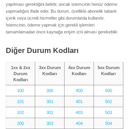
Marka Tescil
yapılması gerektiğini belirtir, ancak istemcinin henüz ödeme
yapmadığını ifade eder. Bu durum, özellikle abonelik tabanlı
Yapay Zeka
içerik veya ücretli hizmetler gibi durumlarda kullanılır.
İstemcinin, ödeme yapmak için gerekli işlemleri
tamamlamadan önce kaynağa erişim izni alması gerekebilir.
Bilgi Bankası
Blog
Diğer Durum Kodları
Kurumsal
1xx & 2xx
3xx Durum
4xx Durum
5xx Durum
Durum
Kodları
Kodları
Kodları
Kodları
Müşteri Giriş
100
300
400
500
Yeni Kayıt
101
301
401
502
102
302
403
503
200
303
404
504