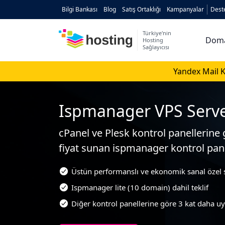
Bilgi Bankası
Blog
Satış Ortaklığı
Kampanyalar
Dest
Türkiye'nin
Dom
Hosting
Sağlayıcısı
Domain
Yandex Mail K
Hosting
AI
Ispmanager VPS Serv
Kurumsal E-posta
cPanel ve Plesk kontrol panellerine
fiyat sunan ispmanager kontrol pane
Hazır Site
AI
Üstün performanslı ve ekonomik sanal özel
Server
Ispmanager lite (10 domain) dahil teklif
SSL Sertifikası
Diğer kontrol panellerine göre 3 kat daha u