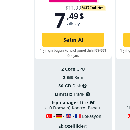
$11,99
%37 İndirim
7
,49
$
/ilk ay
Satın Al
1 yıl için bugün kontrol panel dahil
89.88$
1 yıl 
ödeyin.
2 Core
CPU
2 GB
Ram
50 GB
Disk
Limitsiz
Trafik
Ispmanager Lite
(10 Domain) Kontrol Paneli
(
-
-
-
Lokasyon
Ek Özellikler: