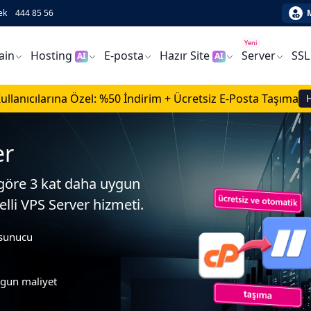
ek
444 85 56
Yeni
ain
Hosting
E-posta
Hazır Site
Server
SSL
AI
AI
ullanıcılarına Özel: %50 İndirim + Ücretsiz E-Posta Taşıma
er
 göre 3 kat daha uygun
lli VPS Server hizmeti.
 sunucu
ygun maliyet