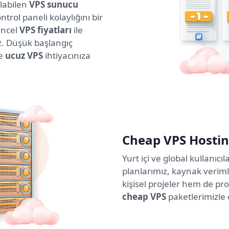
ılabilen
VPS sunucu
rol paneli kolaylığını bir
üncel
VPS fiyatları
ile
uz. Düşük başlangıç
de
ucuz VPS
ihtiyacınıza
Cheap VPS Hostin
Yurt içi ve global kullanıcı
planlarımız, kaynak veriml
kişisel projeler hem de pro
cheap VPS
paketlerimizle o