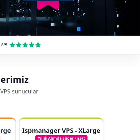
.8/5
lerimiz
 VPS sunucular
arge
Ispmanager VPS - XLarge
Yıllık Alımda Süper Fırsat