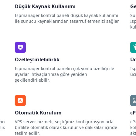
Düşük Kaynak Kullanımı
Ge
Ispmanager kontrol paneli düşük kaynak kullanımı
Sü
ile sunucu kaynaklarından tasarruf etmenizi sağlar.
Is
ku
Özelleştirilebilirlik
Üc
Ispmanager kontrol panelin çok yönlü özelliği ile
Is
ayarlar ihtiyaçlarınıza göre yeniden
ücr
şekillendirilebilir.
Otomatik Kurulum
cP
zin
VPS server hizmeti, seçtiğiniz konfigürasyonlarla
cP
ir.
birlikte otomatik olarak kurulur ve dakikalar içinde
ko
teslim edilir.
ak