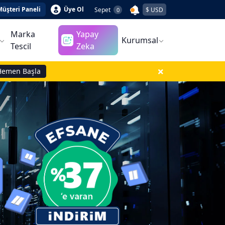
Müşteri Paneli
Üye Ol
Sepet
$ USD
0
Marka
Yapay
Kurumsal
Tescil
Zeka
Hemen Başla