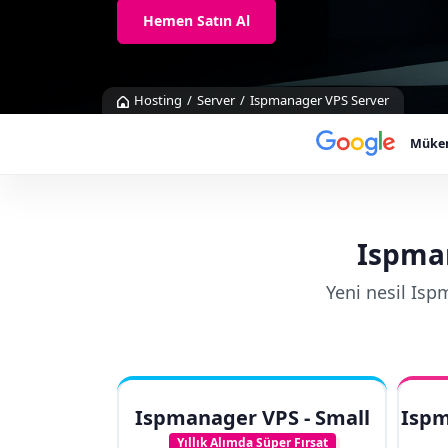
Marka Tescil
Hemen Satın Al
Yapay Zeka
Hosting
Server
Ispmanager VPS Server
Bilgi Bankası
Müke
Blog
Kurumsal
Ispman
Müşteri Giriş
Yeni nesil Is
Yeni Kayıt
Ispmanager VPS - Small
Ispm
Yıllık Alımda Süper Fırsat