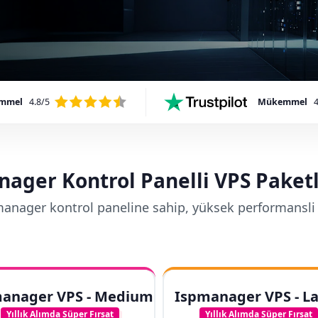
mmel
4.8/5
Mükemmel
4
ager Kontrol Panelli VPS Paket
pmanager kontrol paneline sahip, yüksek performansli
anager VPS - Medium
Ispmanager VPS - L
Yıllık Alımda Süper Fırsat
Yıllık Alımda Süper Fırsat