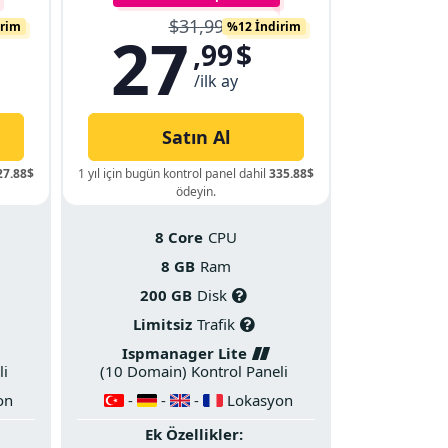
$31,99
irim
%12 İndirim
27
,99
$
/ilk ay
Satın Al
27.88$
1 yıl için bugün kontrol panel dahil
335.88$
ödeyin.
8 Core
CPU
8 GB
Ram
200 GB
Disk
Limitsiz
Trafik
Ispmanager Lite
li
(10 Domain) Kontrol Paneli
on
-
-
-
Lokasyon
Ek Özellikler: