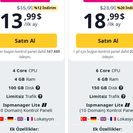
$15,99
$23,99
%12 İndirim
%20 İnd
13
18
,99
$
,99
$
/ilk ay
/ilk ay
Satın Al
Satın Al
için bugün kontrol panel dahil
167.88$
1 yıl için bugün kontrol panel dahil
2
ödeyin.
ödeyin.
4 Core
CPU
6 Core
CPU
4 GB
Ram
6 GB
Ram
100 GB
Disk
150 GB
Disk
Limitsiz
Trafik
Limitsiz
Trafik
Ispmanager Lite
Ispmanager Lite
10 Domain) Kontrol Paneli
(10 Domain) Kontrol Pane
-
-
-
Lokasyon
-
-
-
Lokasy
Ek Özellikler:
Ek Özellikler: