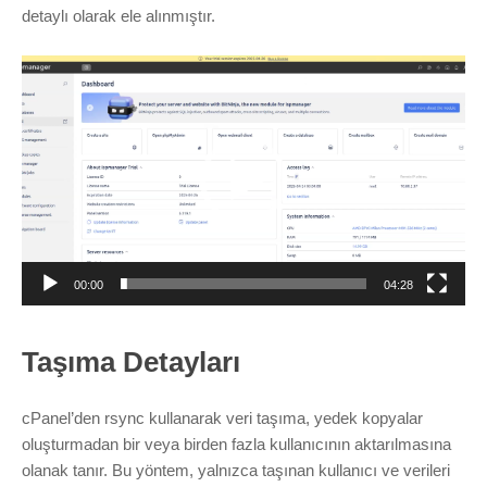
Marka Tescil
detaylı olarak ele alınmıştır.
Yapay Zeka
Video
oynatıcı
Bilgi Bankası
Blog
Kurumsal
00:00
04:28
Müşteri Giriş
Taşıma Detayları
Yeni Kayıt
cPanel’den rsync kullanarak veri taşıma, yedek kopyalar
oluşturmadan bir veya birden fazla kullanıcının aktarılmasına
olanak tanır. Bu yöntem, yalnızca taşınan kullanıcı ve verileri