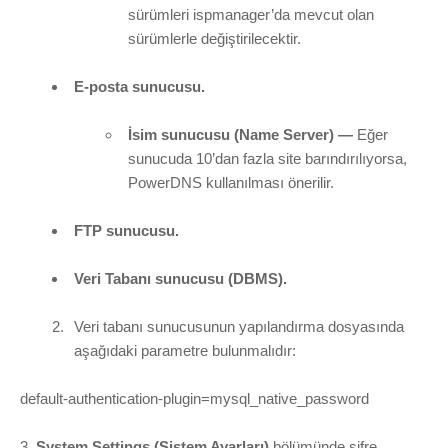
sürümleri ispmanager’da mevcut olan
sürümlerle değiştirilecektir.
E-posta sunucusu.
İsim sunucusu (Name Server) —
Eğer
sunucuda 10’dan fazla site barındırılıyorsa,
PowerDNS kullanılması önerilir.
FTP sunucusu.
Veri Tabanı sunucusu (DBMS).
Veri tabanı sunucusunun yapılandırma dosyasında
aşağıdaki parametre bulunmalıdır:
default-authentication-plugin=mysql_native_password
3.
System Settings (Sistem Ayarları)
bölümünde şifre