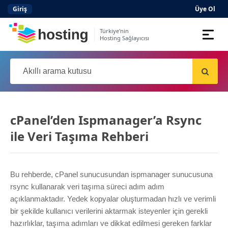
Giriş
Üye Ol
Türkiye'nin
Hosting Sağlayıcısı
Domain
Hosting
AI
cPanel’den Ispmanager’a Rsync
Kurumsal E-posta
ile Veri Taşıma Rehberi
Hazır Site
AI
Server
Bu rehberde, cPanel sunucusundan ispmanager sunucusuna
rsync kullanarak veri taşıma süreci adım adım
açıklanmaktadır. Yedek kopyalar oluşturmadan hızlı ve verimli
SSL Sertifikası
bir şekilde kullanıcı verilerini aktarmak isteyenler için gerekli
hazırlıklar, taşıma adımları ve dikkat edilmesi gereken farklar