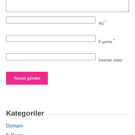
*
Ad
*
E-posta
İnternet sitesi
Kategoriler
Domain