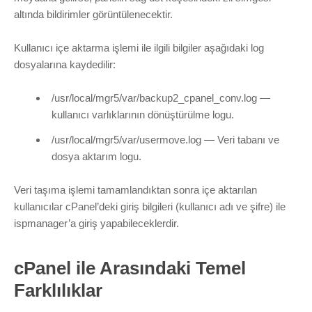
altında bildirimler görüntülenecektir.
Kullanıcı içe aktarma işlemi ile ilgili bilgiler aşağıdaki log
dosyalarına kaydedilir:
/usr/local/mgr5/var/backup2_cpanel_conv.log
—
kullanıcı varlıklarının dönüştürülme logu.
/usr/local/mgr5/var/usermove.log
— Veri tabanı ve
dosya aktarım logu.
Veri taşıma işlemi tamamlandıktan sonra içe aktarılan
kullanıcılar cPanel’deki giriş bilgileri (kullanıcı adı ve şifre) ile
ispmanager’a giriş yapabileceklerdir.
cPanel ile Arasındaki Temel
Farklılıklar