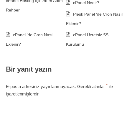
cPanel Hosting İçin Adım Adım
cPanel Nedir?
Rehber
Plesk Panel ‘de Cron Nasıl
Eklenir?
cPanel ‘de Cron Nasıl
cPanel Ücretsiz SSL
Eklenir?
Kurulumu
Bir yanıt yazın
*
E-posta adresiniz yayınlanmayacak.
Gerekli alanlar
ile
işaretlenmişlerdir