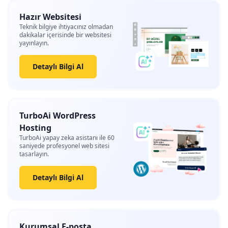
Hazır Websitesi
Teknik bilgiye ihtiyacınız olmadan
dakikalar içerisinde bir websitesi
yayınlayın.
Detaylı Bilgi Al
TurboAi WordPress
Hosting
TurboAi yapay zeka asistanı ile 60
saniyede profesyonel web sitesi
tasarlayın.
Detaylı Bilgi Al
Kurumsal E-posta