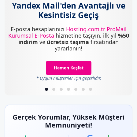
Marka Tescil
Yandex Mail'den Avantajlı ve
Kesintisiz Geçiş
Yapay Zeka
E-posta hesaplarınızı
Hosting.com.tr ProMail
Kurumsal E-Posta
hizmetine taşıyın, ilk yıl
%50
Bilgi Bankası
indirim
ve
ücretsiz taşıma
fırsatından
yararlanın!
Blog
Hemen Keşfet
Kurumsal
* Uygun müşteriler için geçerlidir.
Müşteri Giriş
Yeni Kayıt
Gerçek Yorumlar,
Yüksek Müşteri
Memnuniyeti!