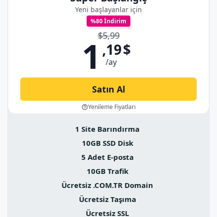
Yeni başlayanlar için
%80 İndirim
$5,99
1
,19
$
/ay
Satın Al
Yenileme Fiyatları
1 Site Barındırma
10GB SSD Disk
5 Adet E-posta
10GB Trafik
Ücretsiz .COM.TR Domain
Ücretsiz Taşıma
Ücretsiz SSL