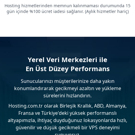
Hosting hizmetlerinden memnun kalınmaması durumunda 15
gün içinde %100 ücret iadesi sağlanır. (Aylık hizmetler hariç)
Yerel Veri Merkezleri ile
En Üst Düzey Performans
Sunucularınızı müşterilerinize daha yakın
konumlandırarak gecikmeyi azaltın ve yükleme
sürelerini hızlandırın.
Hosting.com.tr olarak Birleşik Krallık, ABD, Almanya,
Fransa ve Türkiye'deki yüksek performanslı
altyapımızla, ihtiyaç duyduğunuz lokasyonlarda hızlı,
güvenilir ve düşük gecikmeli bir VPS deneyimi
sunuyoruz.