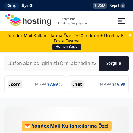
$ USD
Sepet
Giriş
Üye Ol
0
Türkiye'nin
Hosting Sağlayıcısı
Yandex Mail Kullanıcılarına Özel: %50 İndirim + Ücretsiz E-
Domain
Posta Taşıma
Hemen Başla
Hosting
AI
Sorgula
Kurumsal E-posta
.com
.net
$15,99
$7,99
$19,99
$16,99
Hazır Site
AI
Server
SSL Sertifikası
Yandex Mail Kullanıcılarına Özel