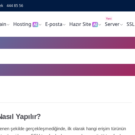
ek
444 85 56
Yeni
ain
Hosting
E-posta
Hazır Site
Server
SSL
AI
AI
sıl Yapılır?
nen şekilde gerçekleşmediğinde, ilk olarak hangi erişim türünün