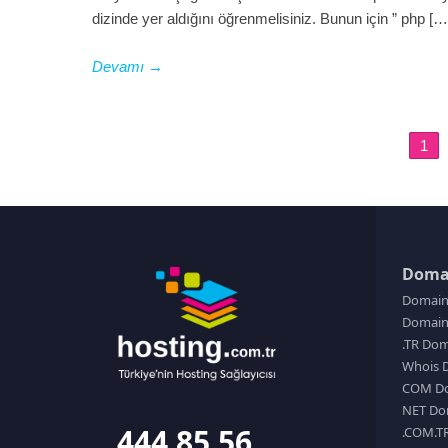
dizinde yer aldığını öğrenmelisiniz. Bunun için ” php […
Devamı
→
1
Doma
Domain
Domain 
.TR Dom
Whois 
COM Do
NET Do
444 85 56
.COM.T