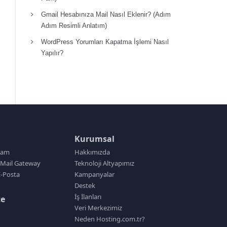
Gmail Hesabınıza Mail Nasıl Eklenir? (Adım
Adım Resimli Anlatım)
WordPress Yorumları Kapatma İşlemi Nasıl
Yapılır?
Kurumsal
pam
Hakkımızda
Mail Gateway
Teknoloji Altyapımız
-Posta
Kampanyalar
Destek
İş İlanları
te
Veri Merkezimiz
Neden Hosting.com.tr?