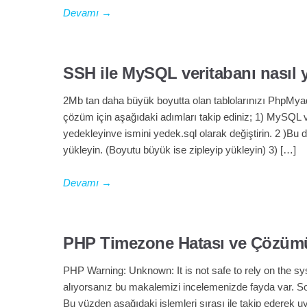
Devamı
→
SSH ile MySQL veritabanı nasıl 
2Mb tan daha büyük boyutta olan tablolarınızı PhpMyadm
çözüm için aşağıdaki adımları takip ediniz; 1) MySQL 
yedekleyinve ismini yedek.sql olarak değiştirin. 2 )Bu 
yükleyin. (Boyutu büyük ise zipleyip yükleyin) 3) […]
Devamı
→
PHP Timezone Hatası ve Çözüm
PHP Warning: Unknown: It is not safe to rely on the sy
alıyorsanız bu makalemizi incelemenizde fayda var. S
Bu yüzden aşağıdaki işlemleri sırası ile takip ederek u