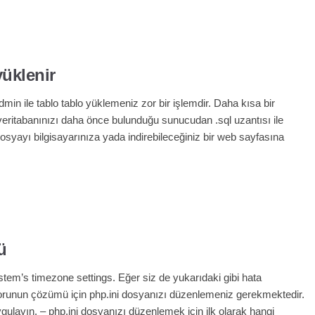
yüklenir
in ile tablo tablo yüklemeniz zor bir işlemdir. Daha kısa bir
veritabanınızı daha önce bulunduğu sunucudan .sql uzantısı ile
dosyayı bilgisayarınıza yada indirebileceğiniz bir web sayfasına
ü
stem’s timezone settings. Eğer siz de yukarıdaki gibi hata
orunun çözümü için php.ini dosyanızı düzenlemeniz gerekmektedir.
ygulayın. – php.ini dosyanızı düzenlemek için ilk olarak hangi