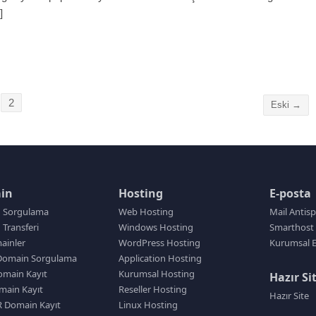
]
2
Eski →
in
Hosting
E-posta
 Sorgulama
Web Hosting
Mail Antis
Transferi
Windows Hosting
Smarthost 
ainler
WordPress Hosting
Kurumsal E
Domain Sorgulama
Application Hosting
main Kayıt
Kurumsal Hosting
Hazır Si
main Kayıt
Reseller Hosting
Hazır Site
R Domain Kayıt
Linux Hosting