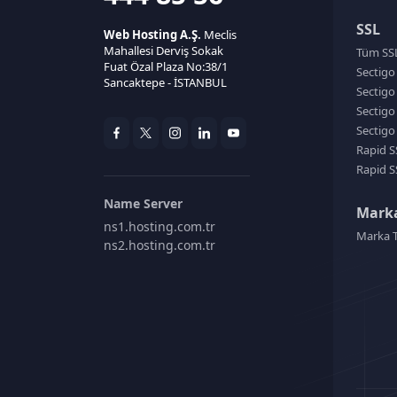
SSL
Web Hosting A.Ş.
Meclis
Mahallesi Derviş Sokak
Tüm SSL 
Fuat Özal Plaza No:38/1
Sectigo
Sancaktepe - İSTANBUL
Sectigo
Sectigo
Sectigo
Rapid S
Rapid S
Name Server
Marka
ns1.hosting.com.tr
Marka T
ns2.hosting.com.tr