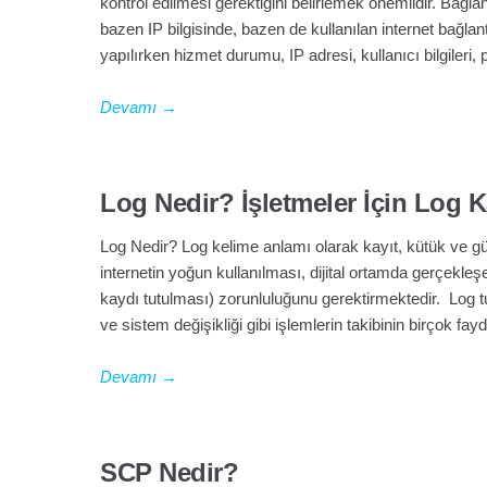
kontrol edilmesi gerektiğini belirlemek önemlidir. Bağ
Marka Tescil
bazen IP bilgisinde, bazen de kullanılan internet bağlant
yapılırken hizmet durumu, IP adresi, kullanıcı bilgileri, 
Yapay Zeka
Devamı
→
Bilgi Bankası
Blog
Log Nedir? İşletmeler İçin Log
Log Nedir? Log kelime anlamı olarak kayıt, kütük ve g
Kurumsal
internetin yoğun kullanılması, dijital ortamda gerçekleşe
kaydı tutulması) zorunluluğunu gerektirmektedir. Log t
Müşteri Giriş
ve sistem değişikliği gibi işlemlerin takibinin birçok fa
Yeni Kayıt
Devamı
→
SCP Nedir?