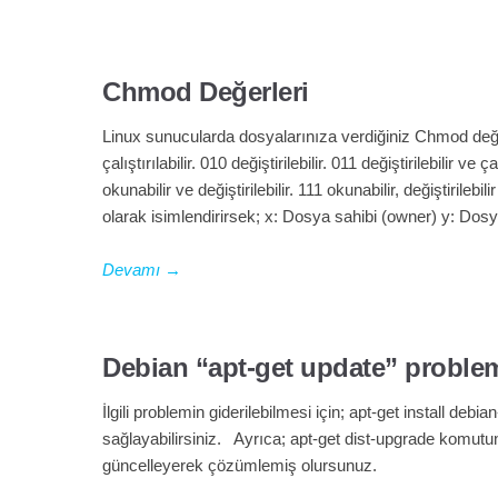
Chmod Değerleri
Linux sunucularda dosyalarınıza verdiğiniz Chmod değer
çalıştırılabilir. 010 değiştirilebilir. 011 değiştirilebilir ve ç
okunabilir ve değiştirilebilir. 111 okunabilir, değiştirileb
olarak isimlendirirsek; x: Dosya sahibi (owner) y: Dosy
Devamı
→
Debian “apt-get update” proble
İlgili problemin giderilebilmesi için; apt-get install de
sağlayabilirsiniz. Ayrıca; apt-get dist-upgrade komutu
güncelleyerek çözümlemiş olursunuz.