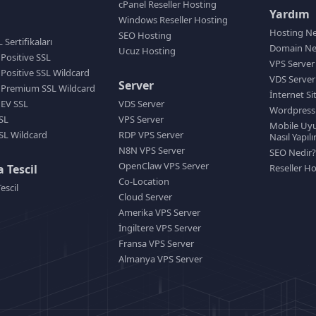
cPanel Reseller Hosting
Yardım
Windows Reseller Hosting
Hosting Ne
SEO Hosting
Sertifikaları
Domain Ne
Ucuz Hosting
 Positive SSL
VPS Server
 Positive SSL Wildcard
VDS Server
Server
 Premium SSL Wildcard
İnternet Si
 EV SSL
VDS Server
Wordpress 
SL
VPS Server
Mobile Uyu
SL Wildcard
RDP VPS Server
Nasıl Yapılı
N8N VPS Server
SEO Nedir?
OpenClaw VPS Server
 Tescil
Reseller Ho
Co-Location
escil
Cloud Server
Amerika VPS Server
İngiltere VPS Server
Fransa VPS Server
Almanya VPS Server