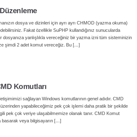
i Düzenleme
amanızın dosya ve dizinleri için ayrı ayrı CHMOD (yazma okuma)
iredebilirsiniz. Fakat özellikle SuPHP kullandığınız sunucularda
ir dosyanıza yanlışlıkla vereceğiniz bir yazma izni tüm sisteminizin
Size şimdi 2 adet komut vereceğiz. Bu […]
MD Komutları
iletişimimizi sağlayan Windows komutlarının genel adıdır. CMD
 üzerinden yapabileceğimiz pek çok işlemi daha pratik bir şekilde
gili pek çok veriye ulaşabilmemize olanak tanır. CMD Komut
a basarak veya bilgisayarın […]