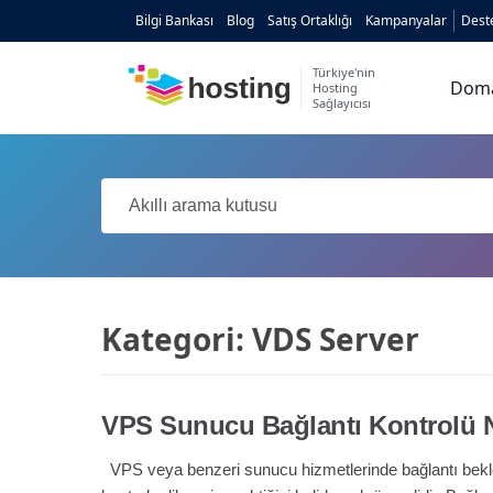
Bilgi Bankası
Blog
Satış Ortaklığı
Kampanyalar
Dest
Türkiye'nin
Dom
Hosting
Sağlayıcısı
Domain
Hosting
AI
Kurumsal E-posta
Hazır Site
AI
Kategori:
VDS Server
Server
VPS Sunucu Bağlantı Kontrolü Na
SSL Sertifikası
VPS veya benzeri sunucu hizmetlerinde bağlantı bekle