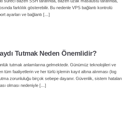
lantı süreci bazen SSH tarafında, bazen uzak masaüstü tarafında,
ısında farklılık gösterebilir. Bu nedenle VPS bağlantı kontrolü
port ayarları ve bağlantı […]
 Kaydı Tutmak Neden Önemlidir?
ünlük tutmak anlamlarına gelmektedir. Günümüz teknolojileri ve
n tüm faaliyetlerin ve her türlü işlemin kayıt altına alınması (log
utma zorunluluğu birçok sebepe dayanır. Güvenlik, sistem hataları
ydası olması nedeniyle […]