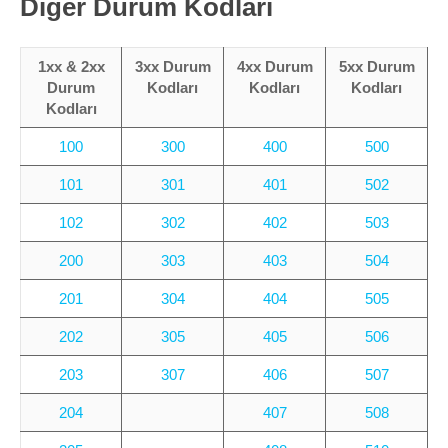
Diğer Durum Kodları
Marka Tescil
Yapay Zeka
1xx & 2xx
3xx Durum
4xx Durum
5xx Durum
Durum
Kodları
Kodları
Kodları
Kodları
Bilgi Bankası
100
300
400
500
Blog
101
301
401
502
102
302
402
503
Kurumsal
200
303
403
504
Müşteri Giriş
201
304
404
505
Yeni Kayıt
202
305
405
506
203
307
406
507
204
407
508