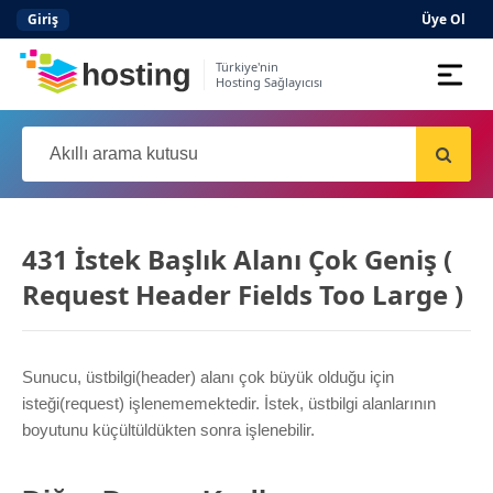
Giriş
Üye Ol
Türkiye'nin
Hosting Sağlayıcısı
Domain
Hosting
AI
431 İstek Başlık Alanı Çok Geniş (
Kurumsal E-posta
Request Header Fields Too Large )
Hazır Site
AI
Server
Sunucu, üstbilgi(header) alanı çok büyük olduğu için
isteği(request) işlenememektedir. İstek, üstbilgi alanlarının
boyutunu küçültüldükten sonra işlenebilir.
SSL Sertifikası