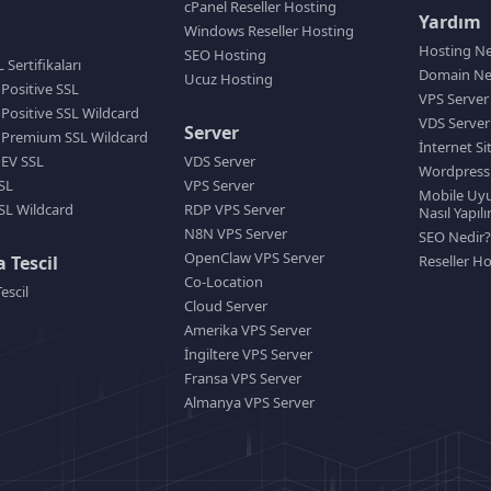
cPanel Reseller Hosting
Yardım
Windows Reseller Hosting
Hosting Ne
SEO Hosting
Sertifikaları
Domain Ne
Ucuz Hosting
 Positive SSL
VPS Server
 Positive SSL Wildcard
VDS Server
Server
 Premium SSL Wildcard
İnternet Si
 EV SSL
VDS Server
Wordpress 
SL
VPS Server
Mobile Uyu
SL Wildcard
RDP VPS Server
Nasıl Yapılı
N8N VPS Server
SEO Nedir?
OpenClaw VPS Server
 Tescil
Reseller Ho
Co-Location
escil
Cloud Server
Amerika VPS Server
İngiltere VPS Server
Fransa VPS Server
Almanya VPS Server