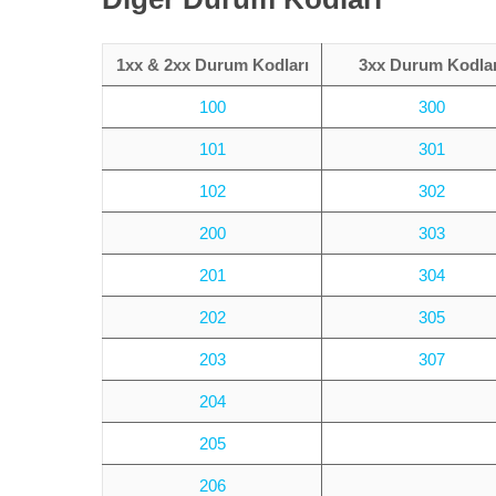
Marka Tescil
1xx & 2xx Durum
Kodları
3xx Durum Kodlar
Yapay Zeka
100
300
Bilgi Bankası
101
301
Blog
102
302
200
303
Kurumsal
201
304
Müşteri Giriş
202
305
203
307
Yeni Kayıt
204
205
206