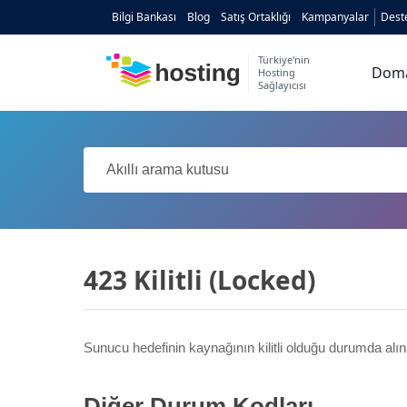
Bilgi Bankası
Blog
Satış Ortaklığı
Kampanyalar
Dest
Türkiye'nin
Dom
Hosting
Sağlayıcısı
Domain
Hosting
AI
Kurumsal E-posta
Hazır Site
AI
423 Kilitli (Locked)
Server
Sunucu hedefinin kaynağının kilitli olduğu durumda alın
SSL Sertifikası
Diğer Durum Kodları