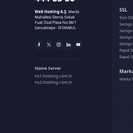
SSL
Web Hosting A.Ş.
Meclis
Mahallesi Derviş Sokak
Tüm SSL 
Fuat Özal Plaza No:38/1
Sectigo
Sancaktepe - İSTANBUL
Sectigo
Sectigo
Sectigo
Rapid S
Rapid S
Name Server
Marka
ns1.hosting.com.tr
Marka T
ns2.hosting.com.tr