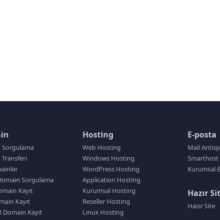
in
Hosting
E-posta
 Sorgulama
Web Hosting
Mail Antis
Transferi
Windows Hosting
Smarthost 
ainler
WordPress Hosting
Kurumsal E
Domain Sorgulama
Application Hosting
main Kayıt
Kurumsal Hosting
Hazır Si
main Kayıt
Reseller Hosting
Hazır Site
R Domain Kayıt
Linux Hosting