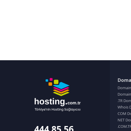
Doma
Domain
Domain 
.TR Dom
Whois 
COM Do
NET Do
444 85 56
.COM.T