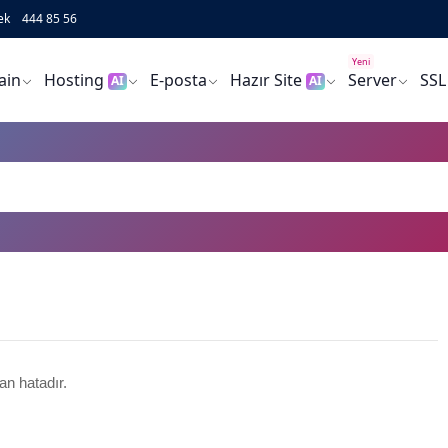
ek
444 85 56
Yeni
ain
Hosting
E-posta
Hazır Site
Server
SSL
AI
AI
an hatadır.