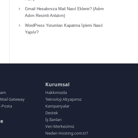
Gmail Hesabınıza Mail Nasıl Eklenir? (Adım
Adım Resimli Anlatım)
WordPress Yorumları Kapatma İşlemi Nasıl
Yapılır?
Kurumsal
pam
Hakkımızda
Mail Gateway
Teknoloji Altyapımız
-Posta
Kampanyalar
Destek
İş İlanları
te
Veri Merkezimiz
Neden Hosting.com.tr?