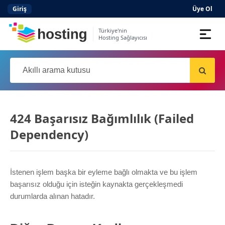
Giriş
Üye Ol
Türkiye'nin
Hosting Sağlayıcısı
Domain
Hosting
AI
424 Başarısız Bağımlılık (Failed
Kurumsal E-posta
Dependency)
Hazır Site
AI
Server
İstenen işlem başka bir eyleme bağlı olmakta ve bu işlem
başarısız olduğu için isteğin kaynakta gerçekleşmedi
durumlarda alınan hatadır.
SSL Sertifikası