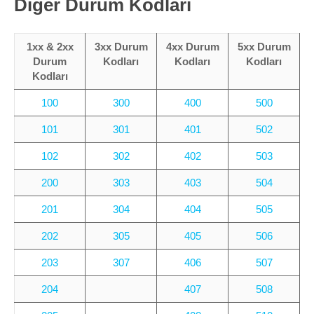
Diğer Durum Kodları
Marka Tescil
Yapay Zeka
1xx & 2xx
3xx Durum
4xx Durum
5xx Durum
Durum
Kodları
Kodları
Kodları
Kodları
Bilgi Bankası
100
300
400
500
Blog
101
301
401
502
102
302
402
503
Kurumsal
200
303
403
504
Müşteri Giriş
201
304
404
505
Yeni Kayıt
202
305
405
506
203
307
406
507
204
407
508