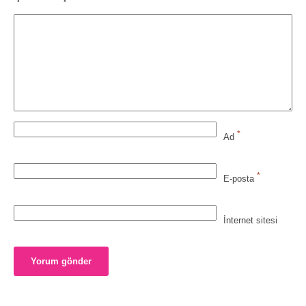
*
Ad
*
E-posta
İnternet sitesi