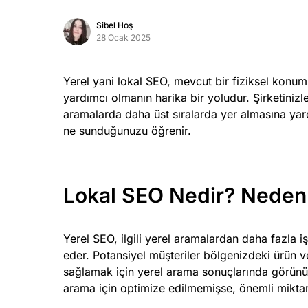
Marka Tescil
Sibel Hoş
28 Ocak 2025
Yapay Zeka
Yerel yani lokal SEO, mevcut bir fiziksel konum
Bilgi Bankası
yardımcı olmanın harika bir yoludur. Şirketinizle 
aramalarda daha üst sıralarda yer almasına yard
Blog
ne sunduğunuzu öğrenir.
Kurumsal
Lokal SEO Nedir? Neden
Müşteri Giriş
Yeni Kayıt
Yerel SEO, ilgili yerel aramalardan daha fazla i
eder. Potansiyel müşteriler bölgenizdeki ürün v
sağlamak için yerel arama sonuçlarında görünürl
arama için optimize edilmemişse, önemli miktard