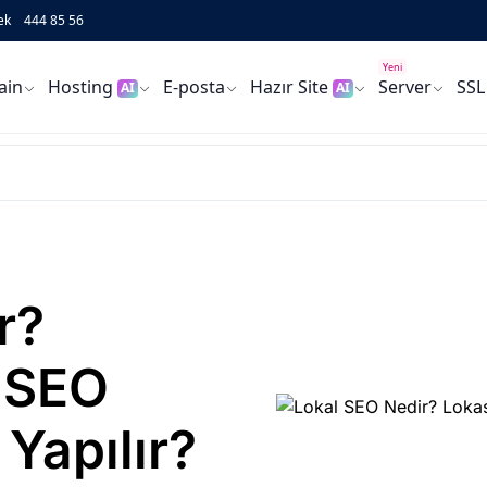
ek
444 85 56
Yeni
ain
Hosting
E-posta
Hazır Site
Server
SSL
AI
AI
r?
 SEO
 Yapılır?