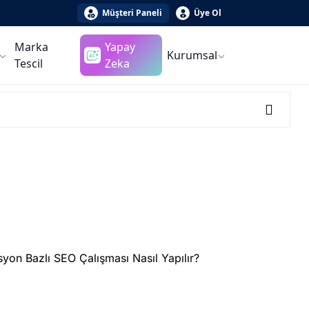
Müşteri Paneli
Üye Ol
Marka
Yapay
Kurumsal
Tescil
Zeka