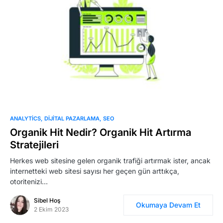
Marka Tescil
Yapay Zeka
Bilgi Bankası
Blog
Kurumsal
0
ANALYTICS
DIJITAL PAZARLAMA
SEO
Organik Hit Nedir? Organik Hit Artırma
Müşteri Giriş
Stratejileri
Herkes web sitesine gelen organik trafiği artırmak ister, ancak
Yeni Kayıt
internetteki web sitesi sayısı her geçen gün arttıkça,
otoritenizi…
Sibel Hoş
Okumaya Devam Et
2 Ekim 2023