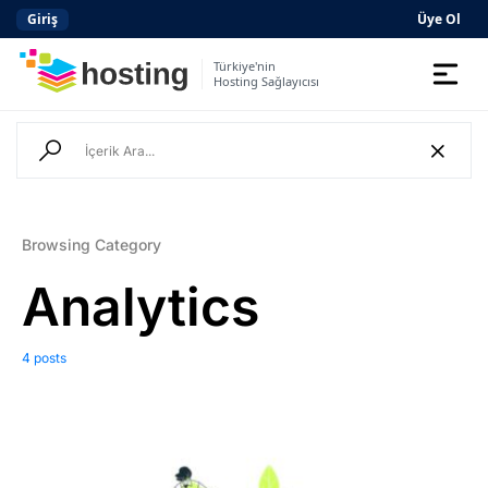
Giriş
Üye Ol
Türkiye'nin
Hosting Sağlayıcısı
Domain
Hosting
AI
Browsing Category
Kurumsal E-posta
Analytics
Hazır Site
AI
4 posts
Server
SSL Sertifikası