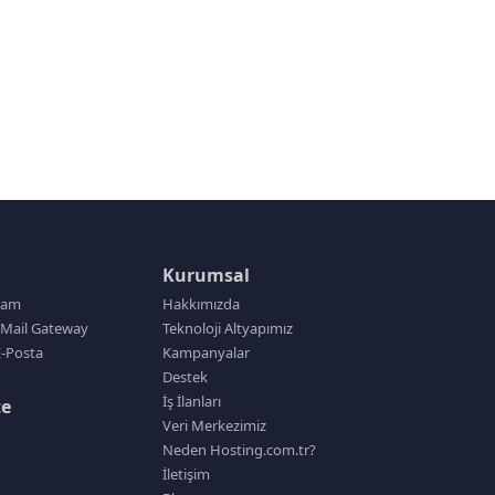
Kurumsal
pam
Hakkımızda
Mail Gateway
Teknoloji Altyapımız
-Posta
Kampanyalar
Destek
İş İlanları
te
Veri Merkezimiz
Neden Hosting.com.tr?
İletişim