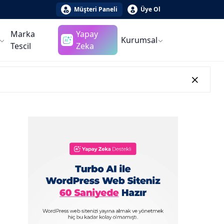
Müşteri Paneli
Üye Ol
Marka
Yapay
Kurumsal
Tescil
Zeka