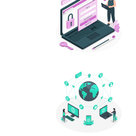
Marka Tescil
Yapay Zeka
Bilgi Bankası
Blog
0
Kurumsal
Müşteri Giriş
Yeni Kayıt