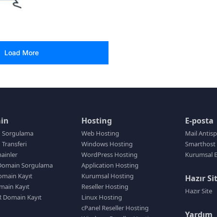
Load More
in
Hosting
E-posta
 Sorgulama
Web Hosting
Mail Antis
Transferi
Windows Hosting
Smarthost 
ainler
WordPress Hosting
Kurumsal E
Domain Sorgulama
Application Hosting
main Kayıt
Kurumsal Hosting
Hazır Si
main Kayıt
Reseller Hosting
Hazır Site
R Domain Kayıt
Linux Hosting
cPanel Reseller Hosting
Yardım