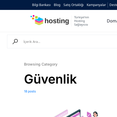
Bilgi Bankası
Blog
Satış Ortaklığı
Kampanyalar
Dest
Türkiye'nin
Dom
Hosting
Sağlayıcısı
Domain
Hosting
AI
Kurumsal E-posta
Browsing Category
Güvenlik
Hazır Site
AI
Server
18 posts
SSL Sertifikası