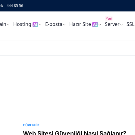
ek
444 85 56
Yeni
ain
Hosting
E-posta
Hazır Site
Server
SSL
AI
AI
GÜVENLIK
Web Sitesi Güvenliği Nasıl Sağlanır?