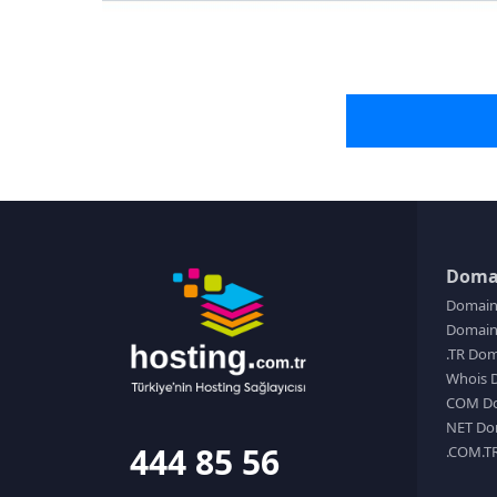
0
Doma
Domain
Domain 
.TR Dom
Whois 
COM Do
NET Do
444 85 56
.COM.T