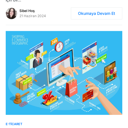
Sibel Hoş
Okumaya Devam Et
21 Haziran 2024
0
E-TICARET