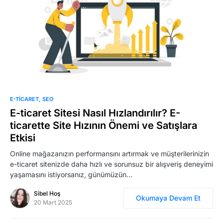
Marka Tescil
Yapay Zeka
Bilgi Bankası
Blog
0
E-TICARET
SEO
Kurumsal
E-ticaret Sitesi Nasıl Hızlandırılır? E-
ticarette Site Hızının Önemi ve Satışlara
Etkisi
Müşteri Giriş
Online mağazanızın performansını artırmak ve müşterilerinizin
e-ticaret sitenizde daha hızlı ve sorunsuz bir alışveriş deneyimi
Yeni Kayıt
yaşamasını istiyorsanız, günümüzün…
Sibel Hoş
Okumaya Devam Et
20 Mart 2025