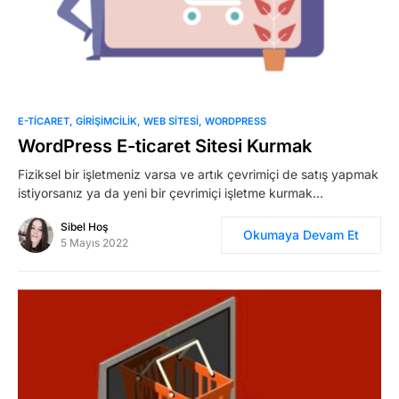
0
E-TICARET
GIRIŞIMCILIK
WEB SITESI
WORDPRESS
WordPress E-ticaret Sitesi Kurmak
Fiziksel bir işletmeniz varsa ve artık çevrimiçi de satış yapmak
istiyorsanız ya da yeni bir çevrimiçi işletme kurmak…
Sibel Hoş
Okumaya Devam Et
5 Mayıs 2022