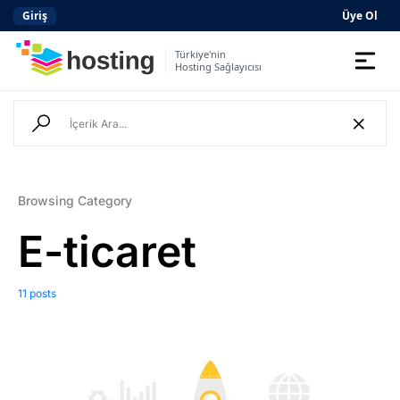
Giriş
Üye Ol
Türkiye'nin
Hosting Sağlayıcısı
Domain
Hosting
AI
Browsing Category
Kurumsal E-posta
E-ticaret
Hazır Site
AI
11 posts
Server
SSL Sertifikası