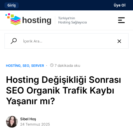
Giriş
Üye Ol
Türkiye'nin
Hosting Sağlayıcısı
Domain
Hosting
AI
7 dakikada oku
HOSTING
SEO
SERVER
Kurumsal E-posta
Hosting Değişikliği Sonrası
Hazır Site
AI
SEO Organik Trafik Kaybı
Yaşanır mı?
Server
SSL Sertifikası
Sibel Hoş
24 Temmuz 2025