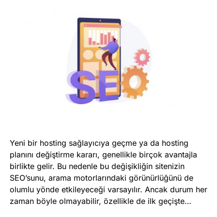
Marka Tescil
Yapay Zeka
Bilgi Bankası
Blog
Kurumsal
Müşteri Giriş
Yeni bir hosting sağlayıcıya geçme ya da hosting
planını değiştirme kararı, genellikle birçok avantajla
Yeni Kayıt
birlikte gelir. Bu nedenle bu değişikliğin sitenizin
SEO’sunu, arama motorlarındaki görünürlüğünü de
olumlu yönde etkileyeceği varsayılır. Ancak durum her
zaman böyle olmayabilir, özellikle de ilk geçişte…