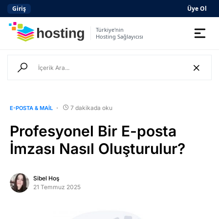
Giriş
Üye Ol
Türkiye'nin
Hosting Sağlayıcısı
Domain
Hosting
AI
7 dakikada oku
E-POSTA & MAIL
Kurumsal E-posta
Profesyonel Bir E-posta
Hazır Site
AI
İmzası Nasıl Oluşturulur?
Server
Sibel Hoş
21 Temmuz 2025
SSL Sertifikası