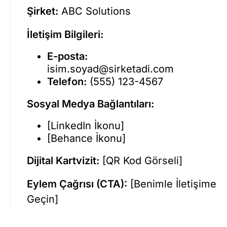
Şirket:
ABC Solutions
İletişim Bilgileri:
E-posta:
isim.soyad@sirketadi.com
Telefon:
(555) 123-4567
Sosyal Medya Bağlantıları:
[LinkedIn İkonu]
[Behance İkonu]
Dijital Kartvizit:
[QR Kod Görseli]
Eylem Çağrısı (CTA):
[Benimle İletişime
Geçin]