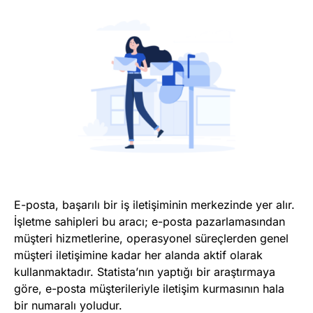
Marka Tescil
Yapay Zeka
Bilgi Bankası
Blog
Kurumsal
Müşteri Giriş
E-posta, başarılı bir iş iletişiminin merkezinde yer alır.
İşletme sahipleri bu aracı; e-posta pazarlamasından
Yeni Kayıt
müşteri hizmetlerine, operasyonel süreçlerden genel
müşteri iletişimine kadar her alanda aktif olarak
kullanmaktadır. Statista’nın yaptığı bir araştırmaya
göre, e-posta müşterileriyle iletişim kurmasının hala
bir numaralı yoludur.