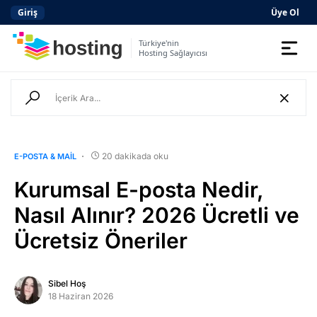
Giriş
Üye Ol
Türkiye'nin
Hosting Sağlayıcısı
Domain
Hosting
AI
20 dakikada oku
E-POSTA & MAIL
Kurumsal E-posta
Kurumsal E-posta Nedir,
Hazır Site
AI
Nasıl Alınır? 2026 Ücretli ve
Ücretsiz Öneriler
Server
SSL Sertifikası
Sibel Hoş
18 Haziran 2026