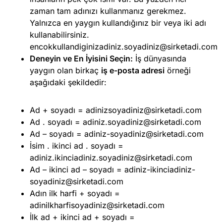
zaman tam adınızı kullanmanız gerekmez.
Yalnızca en yaygın kullandığınız bir veya iki adı
kullanabilirsiniz.
encokkullandiginizadiniz.soyadiniz@sirketadi.com
Deneyin ve En İyisini Seçin:
İş dünyasında
yaygın olan birkaç
iş e-posta adresi
örneği
aşağıdaki şekildedir:
Ad + soyadı =
adinizsoyadiniz@sirketadi.com
Ad . soyadı =
adiniz.soyadiniz@sirketadi.com
Ad – soyadı =
adiniz-soyadiniz@sirketadi.com
İsim . ikinci ad . soyadı =
adiniz.ikinciadiniz.soyadiniz@sirketadi.com
Ad – ikinci ad – soyadı =
adiniz-ikinciadiniz-
soyadiniz@sirketadi.com
Adın ilk harfi + soyadı =
adinilkharfisoyadiniz@sirketadi.com
İlk ad + ikinci ad + soyadı =