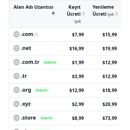
Alan Adı Uzantısı
Kayıt
Yenileme
T
Ücreti
Ücreti
(yıl)
(yıl)
.com
$7,99
$15,99
.net
$16,99
$19,99
.com.tr
$1,99
$12,99
İndirim
.tr
$3,99
$12,99
.org
$12,99
$18,99
İndirim
.xyz
$2,99
$20,99
.store
$8,99
$73,99
İndirim