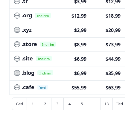
.tr
$3,99
$12,99
.org
$12,99
$18,99
İndirim
.xyz
$2,99
$20,99
.store
$8,99
$73,99
İndirim
.site
$6,99
$44,99
İndirim
.blog
$6,99
$35,99
İndirim
.cafe
$55,99
$63,99
Yeni
Geri
1
2
3
4
5
…
13
İleri