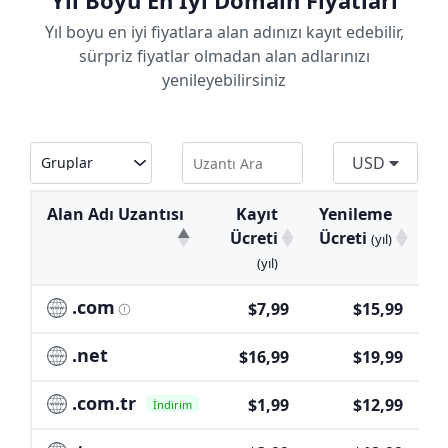
Yıl Boyu En İyi Domain Fiyatları
Yıl boyu en iyi fiyatlara alan adınızı kayıt edebilir,
sürpriz fiyatlar olmadan alan adlarınızı
yenileyebilirsiniz
USD
Alan Adı Uzantısı
Kayıt
Yenileme
T
Ücreti
Ücreti
(yıl)
(yıl)
.com
$7,99
$15,99
.net
$16,99
$19,99
.com.tr
$1,99
$12,99
İndirim