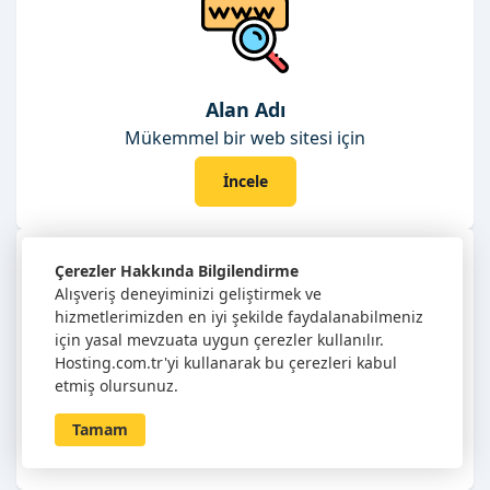
Alan Adı
Mükemmel bir web sitesi için
İncele
Çerezler Hakkında Bilgilendirme
Alışveriş deneyiminizi geliştirmek ve
hizmetlerimizden en iyi şekilde faydalanabilmeniz
için yasal mevzuata uygun çerezler kullanılır.
Hosting.com.tr'yi kullanarak bu çerezleri kabul
Linux Hosting
etmiş olursunuz.
Linux tabanlı siteleriniz için
Tamam
İncele