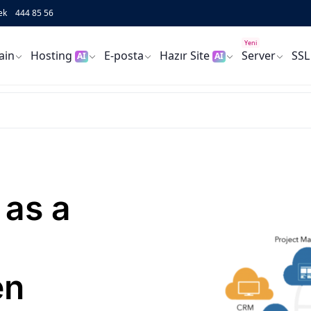
ek
444 85 56
Yeni
ain
Hosting
E-posta
Hazır Site
Server
SSL
AI
AI
 as a
?
en