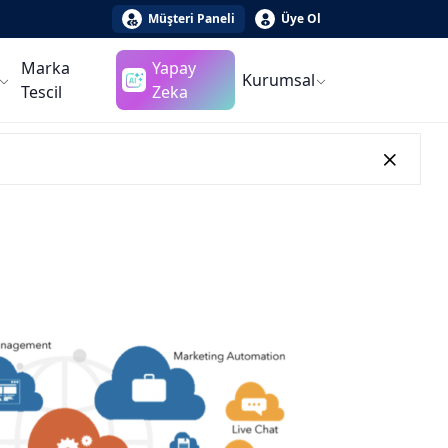
Müşteri Paneli
Üye Ol
Marka
Yapay
Kurumsal
Tescil
Zeka