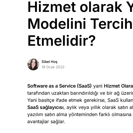
Hizmet olarak 
Marka Tescil
Modelini Tercih
Yapay Zeka
Etmelidir?
Bilgi Bankası
Blog
Sibel Hoş
18 Ocak 2022
Kurumsal
Müşteri Giriş
Software as a Service (SaaS)
yani
Hizmet Olara
tarafından uzaktan barındırıldığı ve bir ağ üzer
Yani basitçe ifade etmek gerekirse, SaaS kullan
Yeni Kayıt
SaaS sağlayıcısı
, aylık veya yıllık olarak satın
yazılım satın alma yönteminden farklı olmasın
avantajlar sağlar.